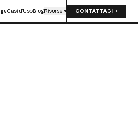
oge
Casi d'Uso
Blog
Risorse
CONTATTACI
▾