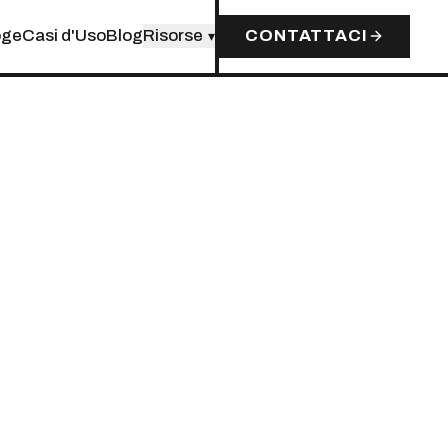
oge
Casi d'Uso
Blog
Risorse
CONTATTACI
▾