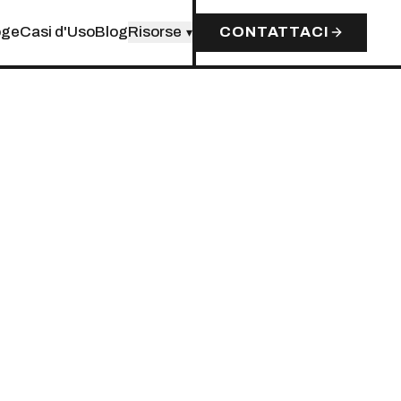
oge
Casi d'Uso
Blog
Risorse
CONTATTACI
▾