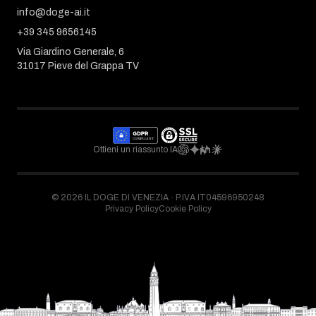
info@doge-ai.it
+39 345 9656145
Via Giardino Generale, 6
31017 Pieve del Grappa TV
Ottieni un riassunto IA
©
2026
IL DOGE DI VENEZIA ·
P.IVA IT04596950248
Privacy Policy
Cookie Policy