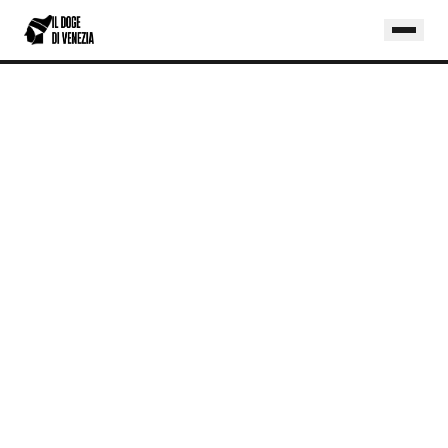
COOKIE POLICY
Informativa sull'utilizzo dei cookie ai sensi
dell'art. 122 del D.Lgs. 196/2003 e del
Regolamento UE 2016/679 (GDPR)
Ultimo aggiornamento: 2 aprile 2026
1. COSA SONO I COOKIE
I cookie sono piccoli file di testo che i siti web