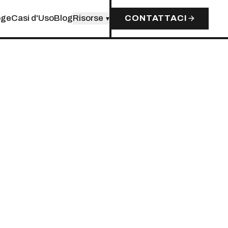
oge
Casi d'Uso
Blog
Risorse
CONTATTACI
▾