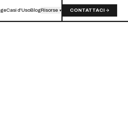
oge
Casi d'Uso
Blog
Risorse
CONTATTACI
▾