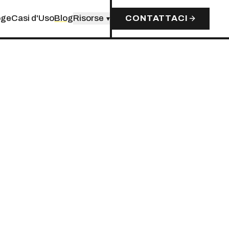
oge
Casi d'Uso
Blog
Risorse
CONTATTACI
▾
ZAZIONE