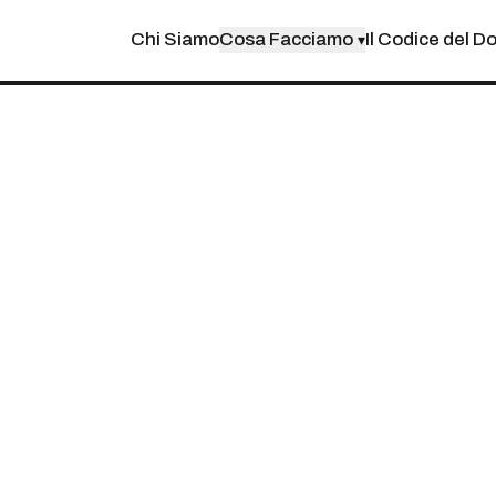
Chi Siamo
Cosa Facciamo
Il Codice del D
▾
DI ABBIGLIAMENTO:
ND E PERSONALIZ