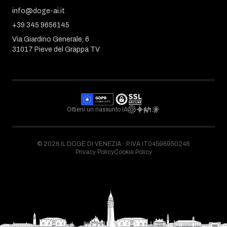
info@doge-ai.it
+39 345 9656145
Via Giardino Generale, 6
31017 Pieve del Grappa TV
Ottieni un riassunto IA
©
2026
IL DOGE DI VENEZIA ·
P.IVA IT04596950248
Privacy Policy
Cookie Policy