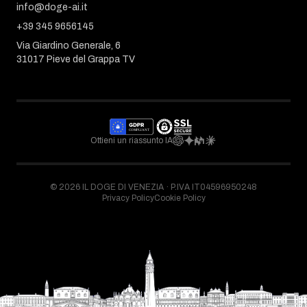
info@doge-ai.it
+39 345 9656145
Via Giardino Generale, 6
31017 Pieve del Grappa TV
Ottieni un riassunto IA
©
2026
IL DOGE DI VENEZIA ·
P.IVA IT04596950248
Privacy Policy
Cookie Policy