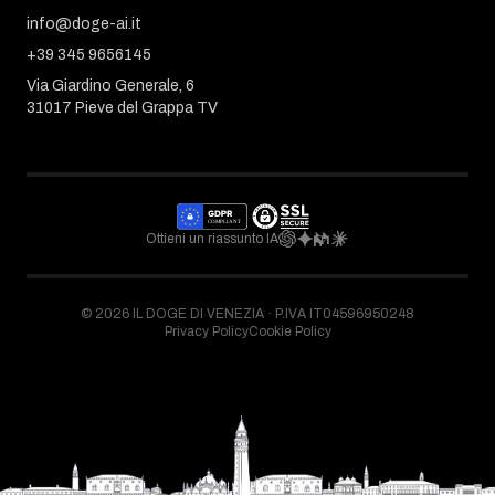
info@doge-ai.it
+39 345 9656145
Via Giardino Generale, 6
31017 Pieve del Grappa TV
Ottieni un riassunto IA
©
2026
IL DOGE DI VENEZIA ·
P.IVA IT04596950248
Privacy Policy
Cookie Policy