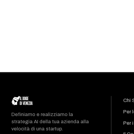
Chi 
Per 
Definiamo e realizziamo la
strategia AI della tua azienda alla
Per 
velocità di una startup.