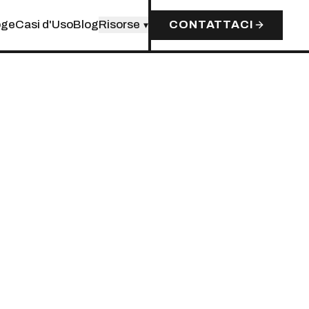
oge
Casi d'Uso
Blog
Risorse
CONTATTACI
▾