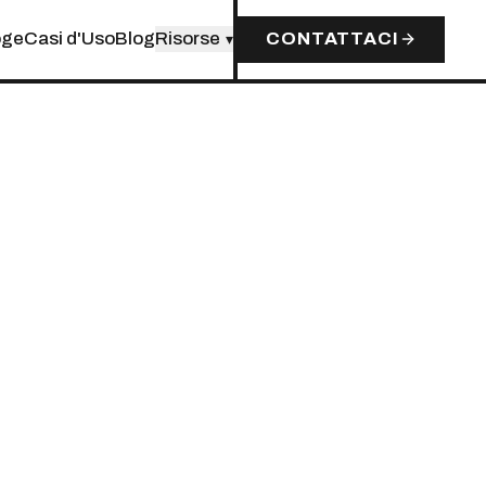
oge
Casi d'Uso
Blog
Risorse
CONTATTACI
▾