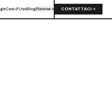
oge
Casi d'Uso
Blog
Risorse
CONTATTACI
▾