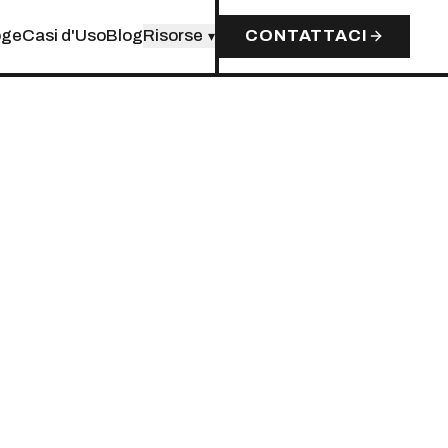
oge
Casi d'Uso
Blog
Risorse
CONTATTACI
▾