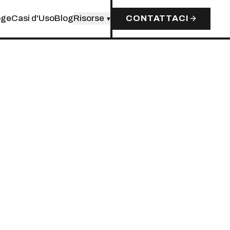
oge
Casi d'Uso
Blog
Risorse
CONTATTACI
▾