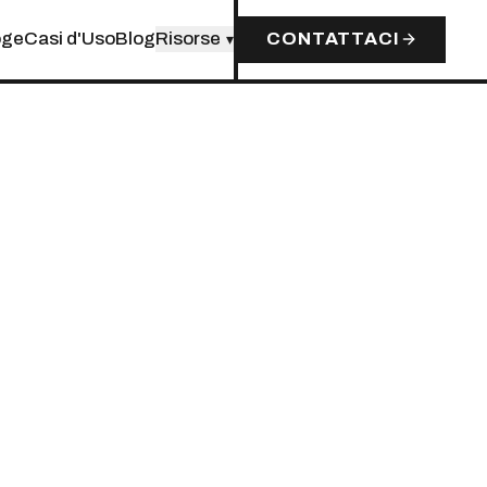
oge
Casi d'Uso
Blog
Risorse
CONTATTACI
▾