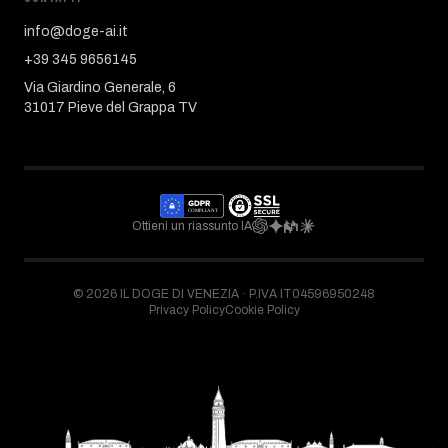
info@doge-ai.it
+39 345 9656145
Via Giardino Generale, 6
31017 Pieve del Grappa TV
Ottieni un riassunto IA
©
2026
IL DOGE DI VENEZIA ·
P.IVA IT04596950248
Privacy Policy
Cookie Policy