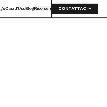
oge
Casi d'Uso
Blog
Risorse
CONTATTACI
▾