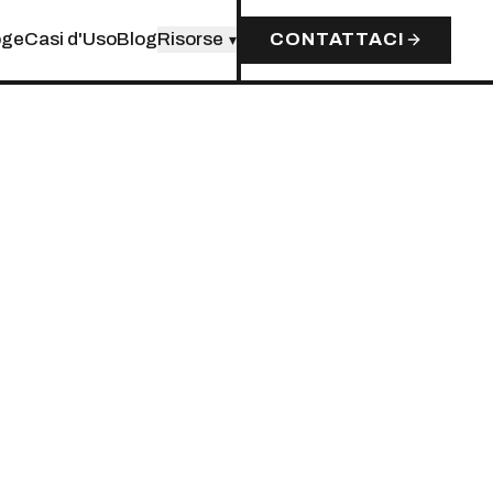
oge
Casi d'Uso
Blog
Risorse
CONTATTACI
▾