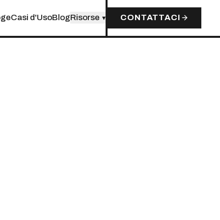
oge
Casi d'Uso
Blog
Risorse
CONTATTACI
▾