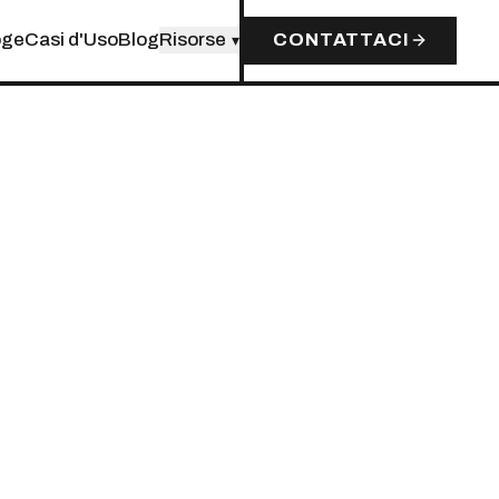
oge
Casi d'Uso
Blog
Risorse
CONTATTACI
▾