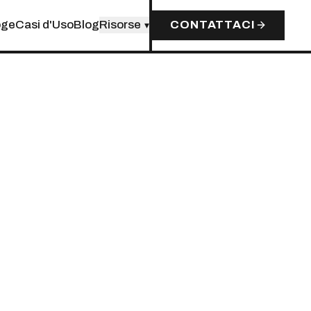
oge
Casi d'Uso
Blog
Risorse
CONTATTACI
▾