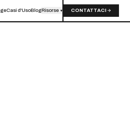
oge
Casi d'Uso
Blog
Risorse
CONTATTACI
▾