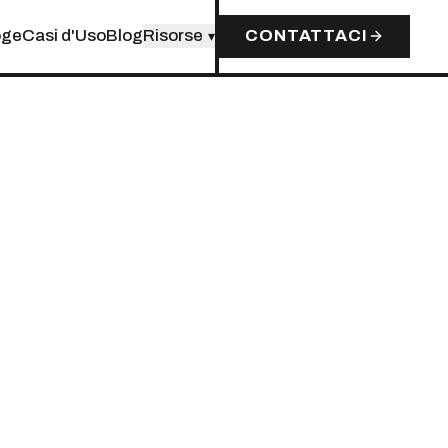
oge
Casi d'Uso
Blog
Risorse
CONTATTACI
▾