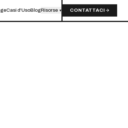
oge
Casi d'Uso
Blog
Risorse
CONTATTACI
▾