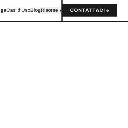
oge
Casi d'Uso
Blog
Risorse
CONTATTACI
▾