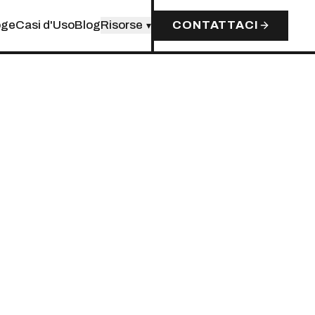
oge
Casi d'Uso
Blog
Risorse
CONTATTACI
▾