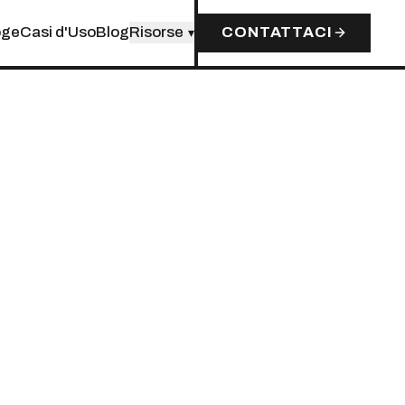
oge
Casi d'Uso
Blog
Risorse
CONTATTACI
▾