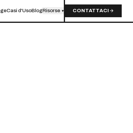
oge
Casi d'Uso
Blog
Risorse
CONTATTACI
▾