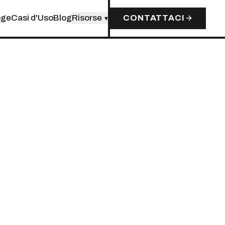
oge
Casi d'Uso
Blog
Risorse
CONTATTACI
▾