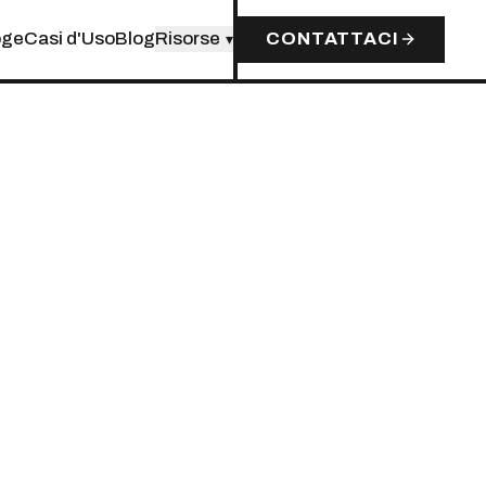
oge
Casi d'Uso
Blog
Risorse
CONTATTACI
▾