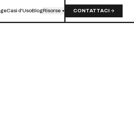
oge
Casi d'Uso
Blog
Risorse
CONTATTACI
▾