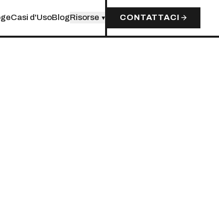
oge
Casi d'Uso
Blog
Risorse
CONTATTACI
▾