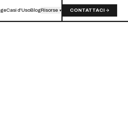
oge
Casi d'Uso
Blog
Risorse
CONTATTACI
▾