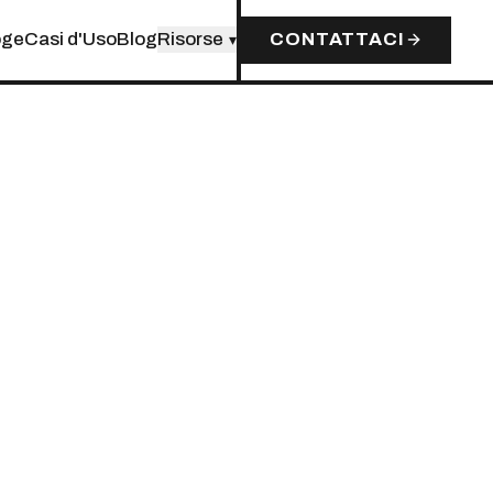
oge
Casi d'Uso
Blog
Risorse
CONTATTACI
▾