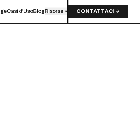
oge
Casi d'Uso
Blog
Risorse
CONTATTACI
▾