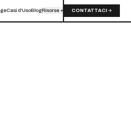
oge
Casi d'Uso
Blog
Risorse
CONTATTACI
▾