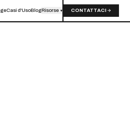
oge
Casi d'Uso
Blog
Risorse
CONTATTACI
▾