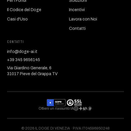
Per i Fondi
Soluzioni
Il Codice del Doge
Incentivi
Casi d'Uso
Lavora con Noi
Contatti
CONTATTI
info@doge-ai.it
+39 345 9656145
Via Giardino Generale, 6
31017 Pieve del Grappa TV
Ottieni un riassunto IA
©
2026
IL DOGE DI VENEZIA ·
P.IVA IT04596950248