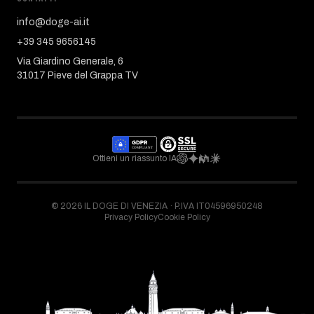
info@doge-ai.it
+39 345 9656145
Via Giardino Generale, 6
31017 Pieve del Grappa TV
Ottieni un riassunto IA
©
2026
IL DOGE DI VENEZIA ·
P.IVA IT04596950248
Privacy Policy
Cookie Policy