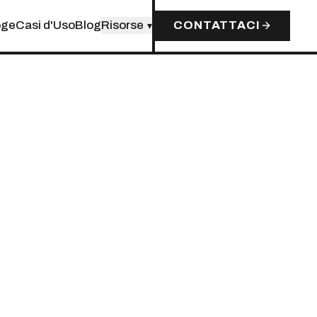
oge
Casi d'Uso
Blog
Risorse
CONTATTACI
▾