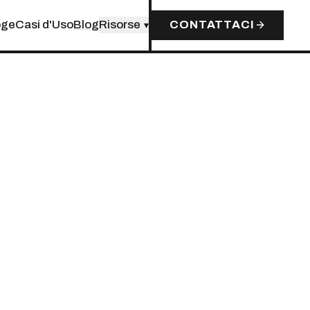
oge
Casi d'Uso
Blog
Risorse
CONTATTACI
▾
026:
LI