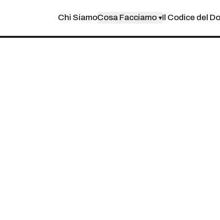
Chi Siamo
Cosa Facciamo
Il Codice del D
▾
IPLI CON CLAUDE 2
 DI TEAM VIRTUA