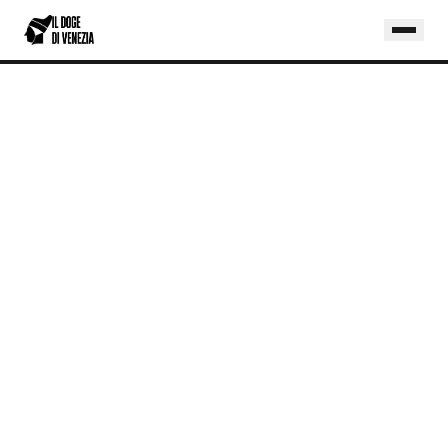
Home
/
Blog
/
AI per il Tessile e il Confezionamento: Innovazione Intelligente per il Made in Italy
SETTORI
AI PER IL TESSILE E IL
CONFEZIONAMENTO: INNOVAZIONE
INTELLIGENTE PER IL MADE IN ITALY
Controllo qualità automatico dei tessuti,
ottimizzazione del taglio e del
piazzamento e previsione delle tendenze