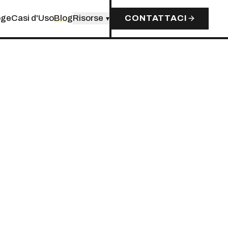
oge
Casi d'Uso
Blog
Risorse
CONTATTACI
▾
I IN 10