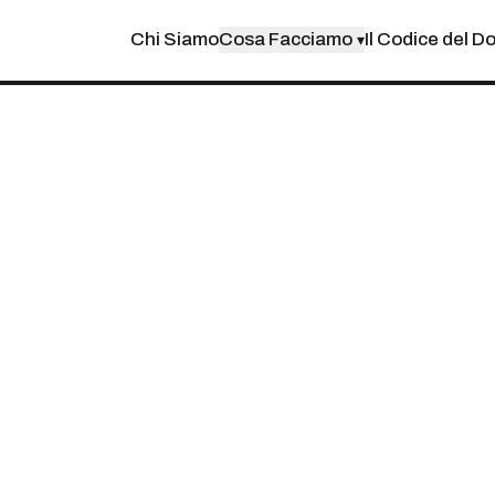
Chi Siamo
Cosa Facciamo
Il Codice del D
▾
CREA PROTOTIPI A
CODICE)