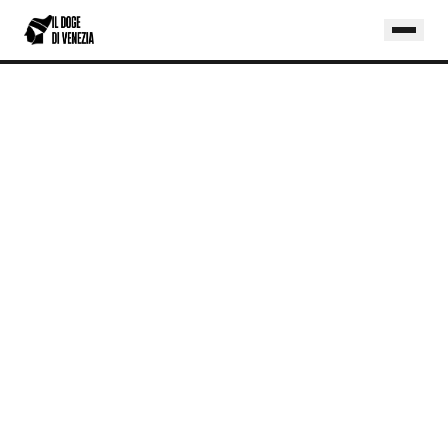
Home
/
Blog
/
Claude AI: Cos'è, Come Funziona e Perché Sceglierlo nel 2026
TECNOLOGIA
CLAUDE AI: COS'È, COME FUNZIONA E
PERCHÉ SCEGLIERLO NEL 2026
Claude AI è l'assistente di Anthropic
(alternativa a ChatGPT): cos'è, chi lo ha
creato, prezzi 2026 e casi d'uso reali per
aziende italiane. Guida pratica per