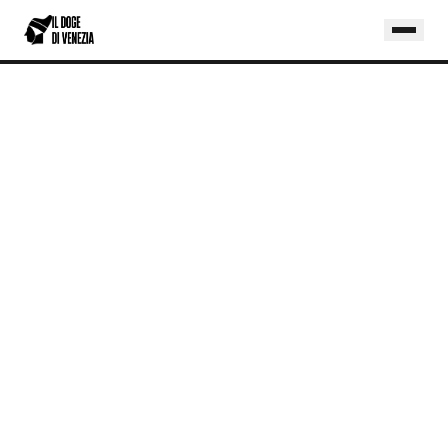
Home
/
Blog
/
Demand Forecasting AI per la Manifattura PMI: Smettere di Decidere a Sensazione
MANIFATTURA
DEMAND FORECASTING AI PER LA
MANIFATTURA PMI: SMETTERE DI
DECIDERE A SENSAZIONE
Molte PMI manifatturiere pianificano
produzione e assortimenti 'a sensazione',
su Excel e memoria storica. Un modello