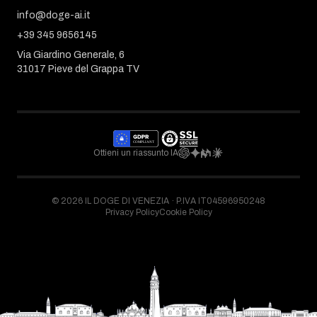
info@doge-ai.it
+39 345 9656145
Via Giardino Generale, 6
31017 Pieve del Grappa TV
Ottieni un riassunto IA
©
2026
IL DOGE DI VENEZIA ·
P.IVA IT04596950248
Privacy Policy
Cookie Policy