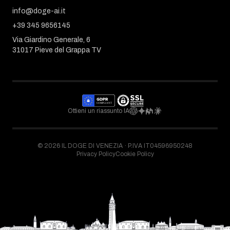
info@doge-ai.it
+39 345 9656145
Via Giardino Generale, 6
31017 Pieve del Grappa TV
Ottieni un riassunto IA
©
2026
IL DOGE DI VENEZIA ·
P.IVA IT04596950248
Privacy Policy
Cookie Policy