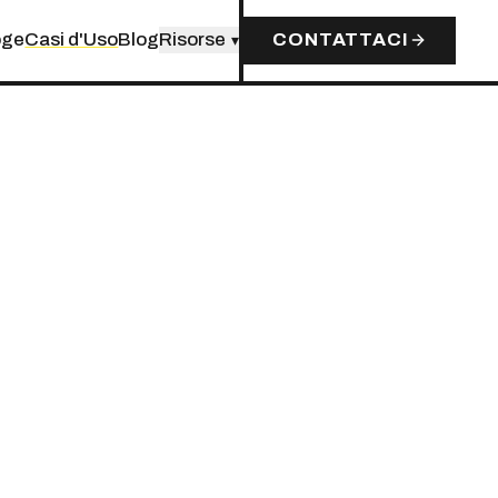
oge
Casi d'Uso
Blog
Risorse
CONTATTACI
▾