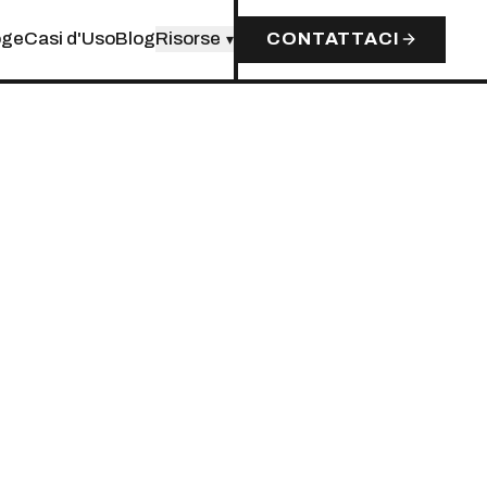
oge
Casi d'Uso
Blog
Risorse
CONTATTACI
▾